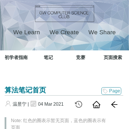
We Learn We Create We Share
初学者指南
笔记
竞赛
页面搜索
算法笔记首页
Page
温昱宁 |
04 Mar 2021
Note: 红色的圈表示暂无页面，蓝色的圈表示有
页面