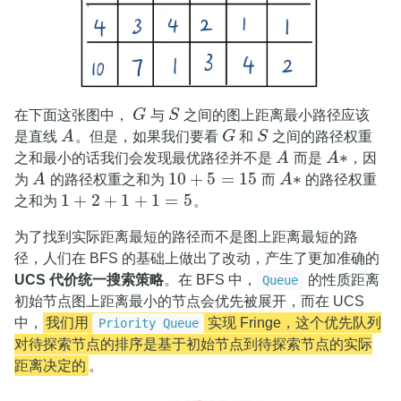
在下面这张图中，
G
与
S
之间的图上距离最小路径应该
G
S
是直线
A
。但是，如果我们要看
G
和
S
之间的路径权重
A
G
S
∗
之和最小的话我们会发现最优路径并不是
A
而是
A
，因
A
A
∗
10
+
5
=
15
∗
为
A
的路径权重之和为
而
A
的路径权重
A
10
+
5
=
15
A
∗
1
+
2
+
1
+
1
=
5
之和为
。
1
+
2
+
1
+
1
=
5
为了找到实际距离最短的路径而不是图上距离最短的路
径，人们在 BFS 的基础上做出了改动，产生了更加准确的
UCS 代价统一搜索策略
。在 BFS 中，
的性质距离
Queue
初始节点图上距离最小的节点会优先被展开，而在 UCS
中，
我们用
实现 Fringe，这个优先队列
Priority Queue
对待探索节点的排序是基于初始节点到待探索节点的实际
距离决定的
。