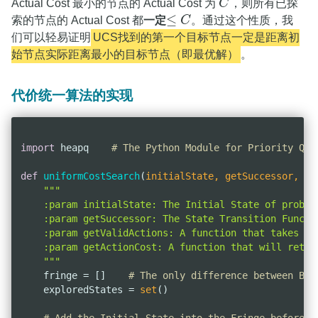
Actual Cost 最小的节点的 Actual Cost 为
C
，则所有已探
C
≤
索的节点的 Actual Cost 都
一定
C
。通过这个性质，我
≤
C
们可以轻易证明
UCS找到的第一个目标节点一定是距离初
始节点实际距离最小的目标节点（即最优解）
。
代价统一算法的实现
import
 heapq    
# The Python Module for Priority Que
def
uniformCostSearch
(
initialState, getSuccessor, ge
"""

    :param initialState: The Initial State of problem
    :param getSuccessor: The State Transition Functi
    :param getValidActions: A function that takes cu
    :param getActionCost: A function that will retur
    """
    fringe = []    
# The only difference between BFS
    exploredStates = 
set
()
