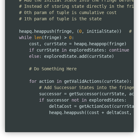
# Add the Initial State into the Fringe before S
# Instead of storing state directly in the fring
# 0th param of tuple is cumulative cost
# 1th param of tuple is the state
    heapq.heappush(fringe, (
0
, initialState))	
# Th
while
len
(fringe) > 
0
:

    	cost, currState = heapq.heappop(fringe)

if
 currState 
in
 exploredStates: 
continue
else
: exploredState.add(currState)

# Do Something Here
for
 action 
in
 getValidActions(currState):

# Add Successor States into the fringe
            successor = getSuccessor(currState, actio
if
 successor 
not
in
 exploredStates:

                deltaCost = getActionCost(currrState,
                heapq.heappush((cost + deltaCost, suc