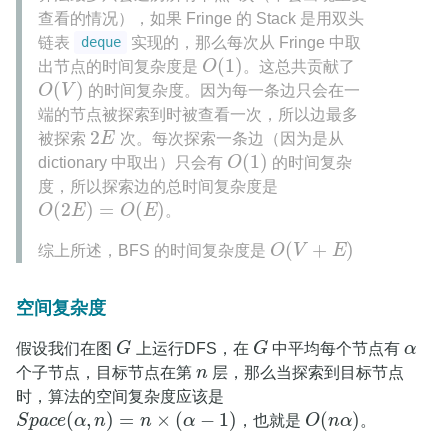
查看的情况），如果 Fringe 的 Stack 是用双头
链表
实现的，那么每次从 Fringe 中取
deque
(
1
)
出节点的时间复杂度是
O
。这总共贡献了
O
(
1
)
(
)
O
V
的时间复杂度。因为每一条边只会在一
O
(
V
)
端的节点被探索到时被查看一次，所以边最多
2
被探索
E
次。每次探索一条边（因为是从
2
E
(
1
)
dictionary 中取出）只会有
O
的时间复杂
O
(
1
)
度，所以探索边的总时间复杂度是
(
2
)
=
(
)
O
E
O
E
。
O
(
2
E
)
=
O
(
E
)
(
+
)
综上所述，BFS 的时间复杂度是
O
V
E
O
(
V
+
E
)
空间复杂度
假设我们在图
G
上运行DFS，在
G
中平均每个节点有
α
G
G
α
个子节点，目标节点在第
n
层，那么当探索到目标节点
n
时，算法的空间复杂度应该是
(
,
)
=
×
(
−
1
)
(
)
S
p
a
c
e
α
n
n
α
，也就是
O
n
α
。
S
p
a
c
e
(
α
,
n
)
=
n
×
(
α
−
1
)
O
(
n
α
)