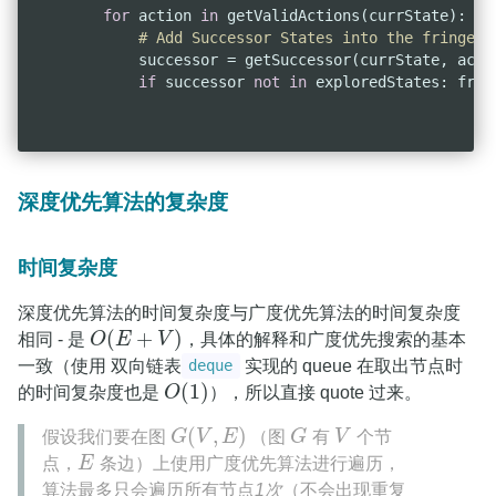
for
 action 
in
 getValidActions(currState):

# Add Successor States into the fringe
            successor = getSuccessor(currState, actio
if
 successor 
not
in
深度优先算法的复杂度
时间复杂度
深度优先算法的时间复杂度与广度优先算法的时间复杂度
(
+
)
相同 - 是
O
E
V
，具体的解释和广度优先搜索的基本
O
(
E
+
V
)
一致（使用 双向链表
实现的 queue 在取出节点时
deque
(
1
)
的时间复杂度也是
O
），所以直接 quote 过来。
O
(
1
)
(
,
)
假设我们要在图
G
V
E
（图
G
有
V
个节
G
(
V
,
E
)
G
V
点，
E
条边）上使用广度优先算法进行遍历，
E
算法最多只会遍历所有节点
1次
（不会出现重复