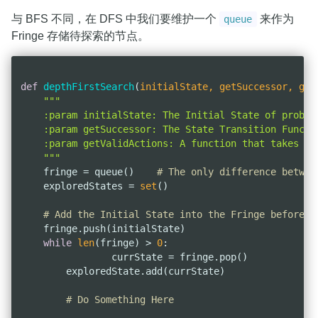
与 BFS 不同，在 DFS 中我们要维护一个
来作为
queue
Fringe 存储待探索的节点。
def
depthFirstSearch
(
initialState, getSuccessor, get
"""

    :param initialState: The Initial State of problem
    :param getSuccessor: The State Transition Functi
    :param getValidActions: A function that takes cu
    """
    fringe = queue()    
# The only difference betwee
    exploredStates = 
set
()

# Add the Initial State into the Fringe before S
    fringe.push(initialState)

while
len
(fringe) > 
0
:

		currState = fringe.pop()

        exploredState.add(currState)

# Do Something Here