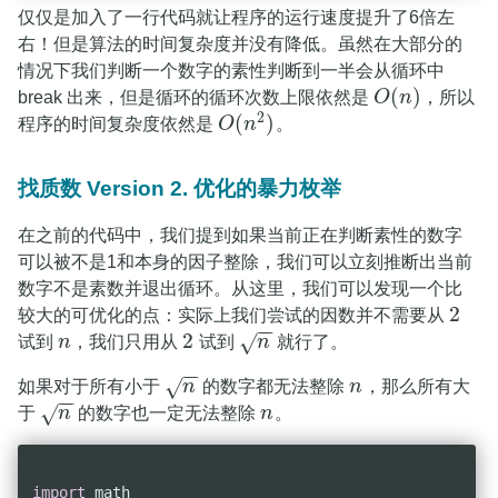
仅仅是加入了一行代码就让程序的运行速度提升了6倍左
右！但是算法的时间复杂度并没有降低。虽然在大部分的
情况下我们判断一个数字的素性判断到一半会从循环中
(
)
break 出来，但是循环的循环次数上限依然是
O
n
，所以
O
(
n
)
2
(
)
程序的时间复杂度依然是
O
n
。
O
(
n
2
)
找质数 Version 2. 优化的暴力枚举
在之前的代码中，我们提到如果当前正在判断素性的数字
可以被不是1和本身的因子整除，我们可以立刻推断出当前
数字不是素数并退出循环。从这里，我们可以发现一个比
2
较大的可优化的点：实际上我们尝试的因数并不需要从
2
−
−
2
√
试到
n
，我们只用从
试到
n
就行了。
n
2
n
−
−
√
如果对于所有小于
n
的数字都无法整除
n
，那么所有大
n
n
−
−
√
于
n
的数字也一定无法整除
n
。
n
n
import
 math
