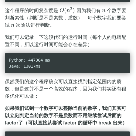
2
(
)
这个程序的时间复杂度是
O
n
因为我们有
n
个数字要
O
(
n
2
)
n
判断素性（判断是不是素数，质数），每个数字我们要尝
试
n
次除法进行判断。
n
我们可以记录一下这段代码的运行时间（每个人的电脑配
置不同，所以运行时间可能会存在差异）
Python: 447364 ms

虽然我们的这个程序确实可以直接找到指定范围内的质
数，但是这并不是一个高效的程序，因为我们其实还有很
多优化可以做：
如果我们试到一个数字可以整除当前的数字，我们其实可
以立刻判定当前的数字不是质数而不用继续尝试后面的
factor了（可以直接从尝试 factor 的循环中 break 出来）