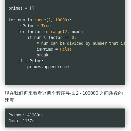
primes = []

for
 num 
in
range
(
2
, 
10000
):

    isPrime = 
True
for
 factor 
in
range
(
2
, num):

if
 num % factor == 
0
:

# num can be divided by number that is n
            isPrime = 
False
break
if
 isPrime:

        primes.append(num)

现在我们再来看看这两个程序寻找 2 - 100000 之间质数的
速度
Python: 41280ms
