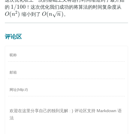
1
/
100
的
！这次优化我们成功的将算法的时间复杂度从
1
/
100
−
−
2
(
)
(
)
√
O
n
缩小到了
O
n
n
。
O
(
n
2
)
O
(
n
n
)
评论区