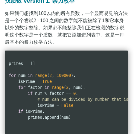
找质数 Version 1. 暴力枚举
如果我们想找到100以内的所有质数，一个显而易见的方法
是一个个尝试2 - 100 之间的数字能不能被除了1和它本身
以外的数字整除。如果都不能整除我们正在检测的数字说
明这个数字是一个质数，就把它添加进列表中。这是一种
最基本的暴力枚举方法。
primes = []

for
 num 
in
range
(
2
, 
100000
):

    isPrime = 
True
for
 factor 
in
range
(
2
, num):

if
 num % factor == 
0
:

# num can be divided by number that is n
            isPrime = 
False
if
 isPrime:

        primes.append(num)
