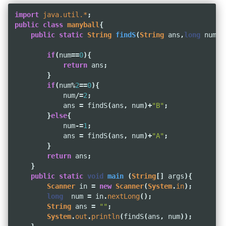
import
java.util.*
;
public
class
manyball
{
public
static
String
findS
(
String
ans
,
long
num
){
if
(
num
==
0
){
return
ans
;
}
if
(
num
%
2
==
0
){
num
/=
2
;
ans
=
findS
(
ans
,
num
)+
"B"
;
}
else
{
num
-=
1
;
ans
=
findS
(
ans
,
num
)+
"A"
;
}
return
ans
;
}
public
static
void
main
(
String
[]
args
){
Scanner
in
=
new
Scanner
(
System
.
in
);
long
num
=
in
.
nextLong
();
String
ans
=
""
;
System
.
out
.
println
(
findS
(
ans
,
num
));