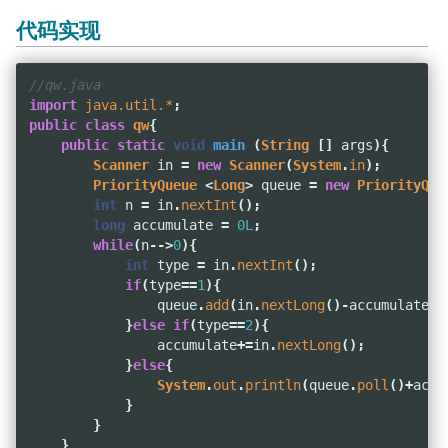
代码实现
//qw.java
import
java.util.*
;
public
class
qw
{
public
static
void
main
(
String
[]
args
){
Scanner
in
=
new
Scanner
(
System
.
in
);
PriorityQueue
<
Long
>
queue
=
new
PriorityQue
int
n
=
in
.
nextInt
();
long
accumulate
=
0L
;
while
(
n
-->
0
){
int
type
=
in
.
nextInt
();
if
(
type
==
1
){
queue
.
add
(
in
.
nextLong
()-
accumulate
);
}
else
if
(
type
==
2
){
accumulate
+=
in
.
nextLong
();
}
else
{
System
.
out
.
println
(
queue
.
poll
()+
accu
}
}
}