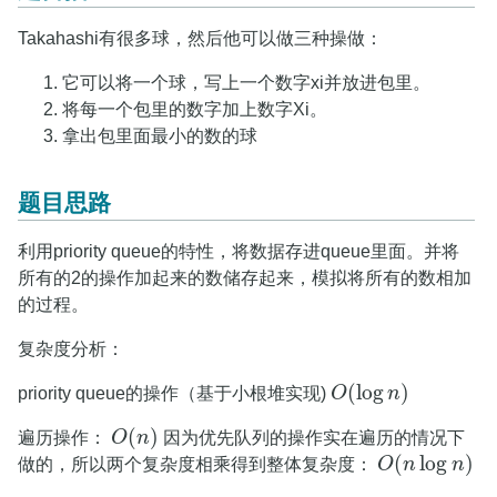
Takahashi有很多球，然后他可以做三种操做：
它可以将一个球，写上一个数字xi并放进包里。
将每一个包里的数字加上数字Xi。
拿出包里面最小的数的球
题目思路
利用priority queue的特性，将数据存进queue里面。并将
所有的2的操作加起来的数储存起来，模拟将所有的数相加
的过程。
复杂度分析：
(
log
)
priority queue的操作（基于小根堆实现)
O
n
O
(
log
n
)
(
)
遍历操作：
O
n
因为优先队列的操作实在遍历的情况下
O
(
n
)
(
log
)
做的，所以两个复杂度相乘得到整体复杂度：
O
n
n
O
(
n
log
n
)