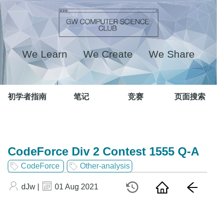
We Learn We Create We Share
初学者指南
笔记
竞赛
页面搜索
CodeForce Div 2 Contest 1555 Q-A
CodeForce
Other-analysis
dJw |
01 Aug 2021