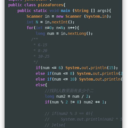
public
class
pizzaForces
{
public
static
void
main
(
String
[]
args
){
Scanner
in
=
new
Scanner
(
System
.
in
);
int
N
=
in
.
nextInt
();
for
(
int
n
=
0
;
n
<
N
;
n
++){
long
num
=
in
.
nextLong
();
/**

           * 6-15

           * 8-20

           * 10-25

           */
if
(
num
<=
6
)
System
.
out
.
println
(
15
);
else
if
(
num
<=
8
)
System
.
out
.
println
(
20
)
else
if
(
num
<=
10
)
System
.
out
.
println
(
25
else
{
//找到人数里面有多少个二
long
num2
=
num
/
2
;
if
(
num
%
2
!=
0
)
num2
+=
1
;
// if(num2 % 3 == 0){
//     System.out.println(num2 * 5);
// }else{