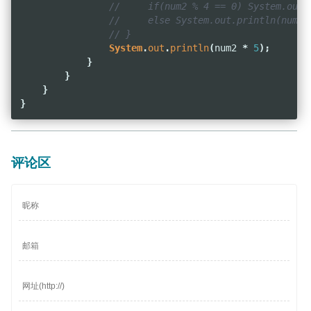
//     if(num2 % 4 == 0) System.out.
//     else System.out.println(num2 
// }
System
.
out
.
println
(
num2
*
5
);
}
}
}
}
评论区