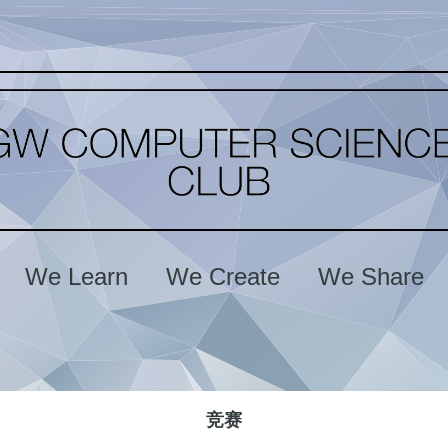
We Learn We Create We Share
竞赛