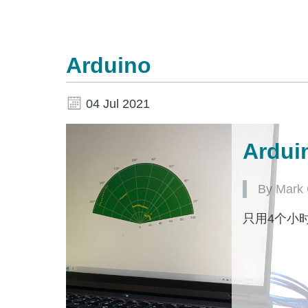
Arduino
04 Jul 2021
Ardui
By Mark 
只用4个小