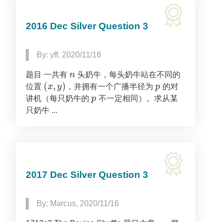
2016 Dec Silver Question 3
By: yff, 2020/11/16
题目 一共有
n
头奶牛，每头奶牛站在不同的
n
(
,
)
位置
x
y
，并拥有一个广播半径为
p
的对
(
x
,
y
)
p
讲机（每只奶牛的
p
不一定相同）。求从某
p
只奶牛 ...
2017 Dec Silver Question 3
By: Marcus, 2020/11/16