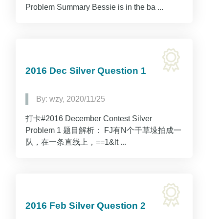
Problem Summary Bessie is in the ba ...
2016 Dec Silver Question 1
By: wzy, 2020/11/25
打卡#2016 December Contest Silver
Problem 1 题目解析： FJ有N个干草垛拍成一
队，在一条直线上，==1&lt ...
2016 Feb Silver Question 2