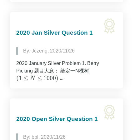
2020 Jan Silver Question 1
By: Jczeng, 2020/11/26
2020 January Silver Problem 1. Berry
Picking 题目大意： 给定一N棵树
(
1
≤
≤
1000
)
N
...
(
1
≤
N
≤
1000
)
2020 Open Silver Question 1
By: bbl, 2020/11/26