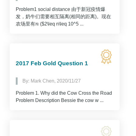
Problem1 social distance 由于新冠疫情爆
发，奶牛们需要相互隔离(相同的距离)。现在
农场里有
n
($2\leq n\leq 10^5 ...
n
2017 Feb Gold Question 1
By: Mark Chen, 2020/11/27
Problem 1. Why did the Cow Cross the Road
Problem Description Bessie the cow w ...