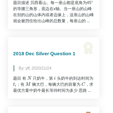
题目描述 贝西看山。每一座山都是底角为45°
的等腰三角形，底边在x轴。当一座山的山峰
在别的山的山体内或者边缘上，这座山的山峰
就会被挡住给出山峰的总数量，每座山的 ...
2018 Dec Silver Question 1
By: yff, 2020/11/24
题目 有
N
只奶牛，第
i
头奶牛的到达时间为
N
i
t
；有
M
辆大巴，每辆大巴的容量为
C
，求
t
i
M
C
i
最优方案中奶牛最长等待时间为多少 思路 ...