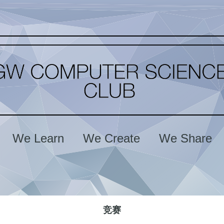
We Learn We Create We Share
竞赛