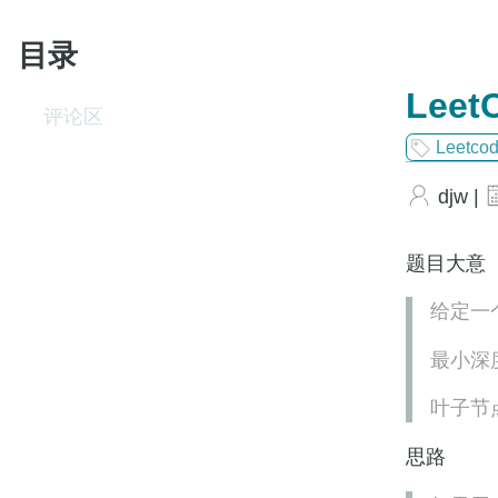
目录
LeetC
评论区
Leetco
djw |
题目大意
给定一
最小深
叶子节
思路