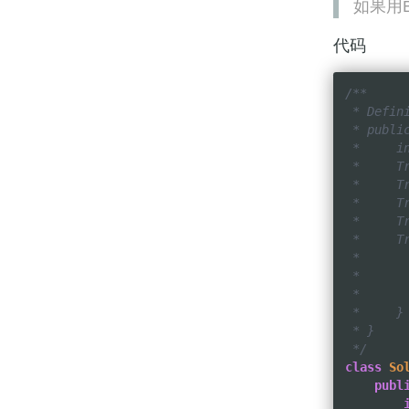
如果用
代码
/**

 * Defini
 * public
 *     in
 *     Tr
 *     Tr
 *     Tr
 *     Tr
 *     T
 *       
 *       
 *       
 *     }

 * }

 */
class
So
publ