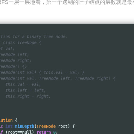
BFS一层一层地看，第一个遇到的叶子结点的层数就是最
tion for a binary tree node.

 class TreeNode {

t val;

eeNode left;

eeNode right;

eeNode() {}

eeNode(int val) { this.val = val; }

reeNode(int val, TreeNode left, TreeNode right) {

  this.val = val;

  this.left = left;

  this.right = right;

lution
{
ic
int
minDepth
(
TreeNode
root
)
{
if
(
root
==
null
)
return
0
;