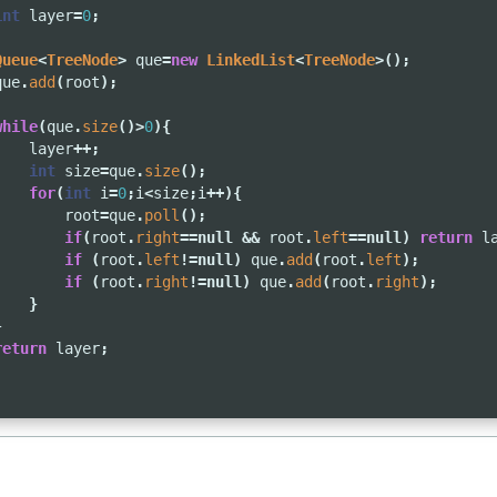
int
layer
=
0
;
Queue
<
TreeNode
>
que
=
new
LinkedList
<
TreeNode
>();
que
.
add
(
root
);
while
(
que
.
size
()>
0
){
layer
++;
int
size
=
que
.
size
();
for
(
int
i
=
0
;
i
<
size
;
i
++){
root
=
que
.
poll
();
if
(
root
.
right
==
null
&&
root
.
left
==
null
)
return
l
if
(
root
.
left
!=
null
)
que
.
add
(
root
.
left
);
if
(
root
.
right
!=
null
)
que
.
add
(
root
.
right
);
}
}
return
layer
;