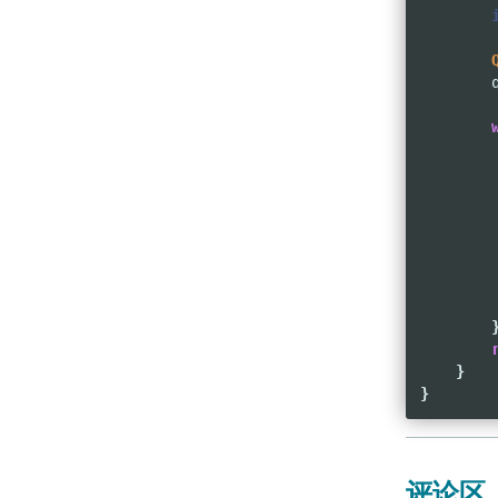
}
}
评论区