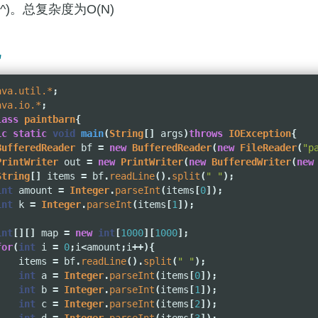
^2^)。总复杂度为O(N)
现
ava.util.*
;
ava.io.*
;
lass
paintbarn
{
ic
static
void
main
(
String
[]
args
)
throws
IOException
{
BufferedReader
bf
=
new
BufferedReader
(
new
FileReader
(
"p
PrintWriter
out
=
new
PrintWriter
(
new
BufferedWriter
(
new
String
[]
items
=
bf
.
readLine
().
split
(
" "
);
int
amount
=
Integer
.
parseInt
(
items
[
0
]);
int
k
=
Integer
.
parseInt
(
items
[
1
]);
int
[][]
map
=
new
int
[
1000
][
1000
];
for
(
int
i
=
0
;
i
<
amount
;
i
++){
items
=
bf
.
readLine
().
split
(
" "
);
int
a
=
Integer
.
parseInt
(
items
[
0
]);
int
b
=
Integer
.
parseInt
(
items
[
1
]);
int
c
=
Integer
.
parseInt
(
items
[
2
]);