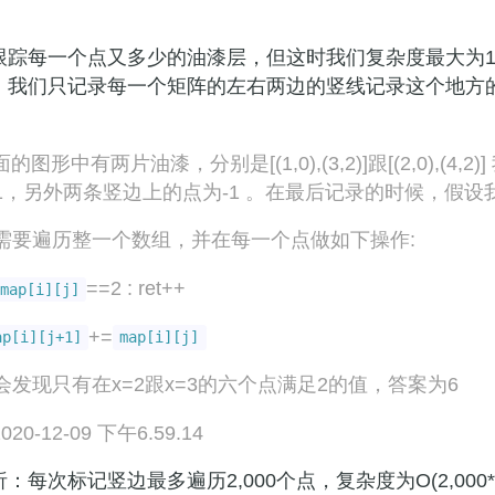
踪每一个点又多少的油漆层，但这时我们复杂度最大为10^5^ * 
，我们只记录每一个矩阵的左右两边的竖线记录这个地方
下面的图形中有两片油漆，分别是[(1,0),(3,2)]跟[(2,0),(
1，另外两条竖边上的点为-1 。在最后记录的时候，假设
需要遍历整一个数组，并在每一个点做如下操作:
==2 : ret++
map[i][j]
+=
ap[i][j+1]
map[i][j]
会发现只有在x=2跟x=3的六个点满足2的值，答案为6
：每次标记竖边最多遍历2,000个点，复杂度为O(2,000*N