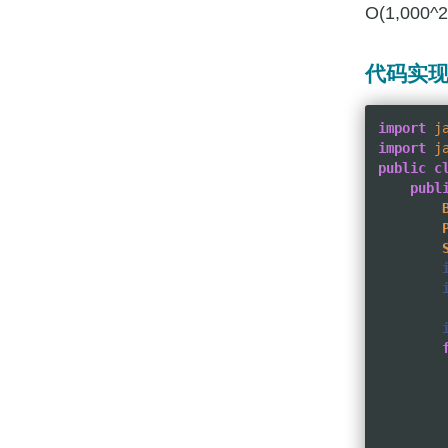
O(1,000
代码实
import
j
import
j
public
c
publ