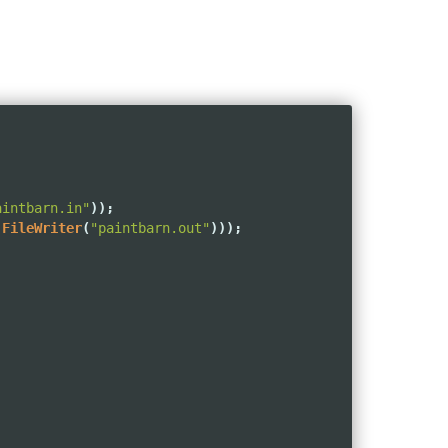
aintbarn.in"
));
FileWriter
(
"paintbarn.out"
)));