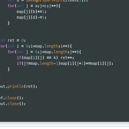
int
d
=
Integer
.
parseInt
(
items
[
3
]);
for
(
int
j
=
a
;
j
<
c
;
j
++){
map
[
j
][
b
]+=
1
;
map
[
j
][
d
]-=
1
;
}
}
int
ret
=
0
;
for
(
int
i
=
0
;
i
<
map
.
length
;
i
++){
for
(
int
j
=
0
;
j
<
map
.
length
;
j
++){
if
(
map
[
i
][
j
]
==
k
)
ret
++;
if
(
j
!=
map
.
length
-
1
)
map
[
i
][
j
+
1
]+=
map
[
i
][
j
];
}
}
out
.
println
(
ret
);
bf
.
close
();
out
.
close
();