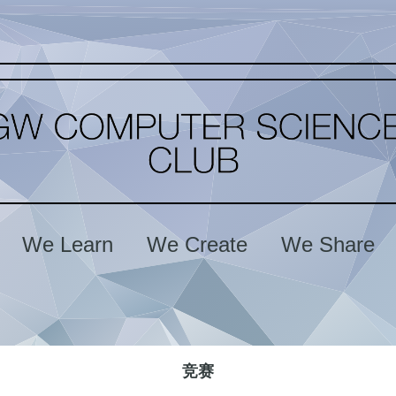
We Learn We Create We Share
竞赛