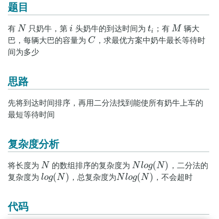
题目
有
N
只奶牛，第
i
头奶牛的到达时间为
t
；有
M
辆大
N
i
t
i
M
i
巴，每辆大巴的容量为
C
，求最优方案中奶牛最长等待时
C
间为多少
思路
先将到达时间排序，再用二分法找到能使所有奶牛上车的
最短等待时间
复杂度分析
(
)
将长度为
N
的数组排序的复杂度为
N
l
o
g
N
，二分法的
N
N
l
o
g
(
N
)
(
)
(
)
复杂度为
l
o
g
N
，总复杂度为
N
l
o
g
N
，不会超时
l
o
g
(
N
)
N
l
o
g
(
N
)
代码