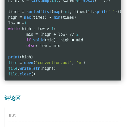
n
,
m
,
c
=
list
(
map
(
int
,
lines
[
0
].
split
(
' '
)))
times
=
sorted
(
list
(
map
(
int
,
lines
[
1
].
split
(
' '
))))
high
=
max
(
times
)
-
min
(
times
)
low
=
-
1
while
high
-
low
>
1
:
mid
=
(
high
+
low
)
//
2
if
valid
(
mid
):
high
=
mid
else
:
low
=
mid
print
(
high
)
file
=
open
(
'convention.out'
,
'w'
)
file
.
write
(
str
(
high
))
file
.
close
()
评论区