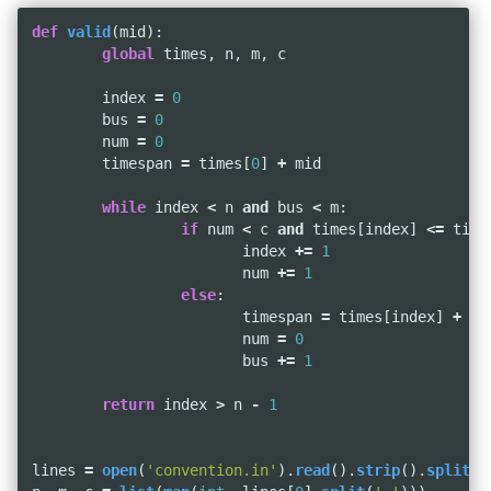
def
valid
(
mid
):
global
times
,
n
,
m
,
c
index
=
0
bus
=
0
num
=
0
timespan
=
times
[
0
]
+
mid
while
index
<
n
and
bus
<
m
:
if
num
<
c
and
times
[
index
]
<=
time
index
+=
1
num
+=
1
else
:
timespan
=
times
[
index
]
+
mi
num
=
0
bus
+=
1
return
index
>
n
-
1
lines
=
open
(
'convention.in'
).
read
().
strip
().
split
(
'