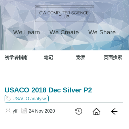
We Learn We Create We Share
初学者指南
笔记
竞赛
页面搜索
USACO 2018 Dec Silver P2
USACO analysis
yff |
24 Nov 2020