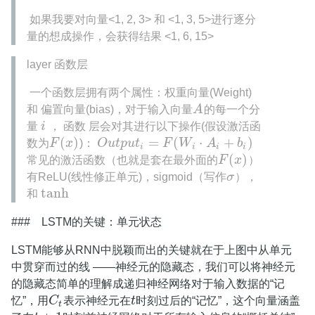
​ 如果我要对向量<1, 2, 3> 和 <1, 3, 5>进行逐分
量的想成操作，会获得结果 <1, 6, 15>
layer 函数层
​ 一个函数层拥有两个属性：权重向量(Weight)
和 偏置向量(bias)，对于输入向量
A
的每一个分
A
量
i
， 函数 层会对其进行以下操作(假设激活函
i
(
)
=
(
⋅
+
)
数为
F
x
)：
O
u
t
p
u
t
F
W
A
b
F
(
x
)
O
u
t
p
u
t
i
=
F
(
W
i
⋅
A
i
+
b
i
)
i
i
i
i
(
)
常见的激活函数（也就是套在最外面的
F
x
）
F
(
x
)
有ReLU(线性修正单元)，sigmoid（写作
σ
），
σ
tanh
和
tanh
### LSTM的关键：单元状态
LSTM能够从RNN中脱颖而出的关键就在于上图中从单元
中贯穿而过的线 ——神经元的隐藏态，我们可以将神经元
的隐藏态简单的理解成递归神经网络对于输入数据的“记
忆”，用
C
表示神经元在
t
时刻过后的“记忆”，这个向量涵盖
C
t
t
t