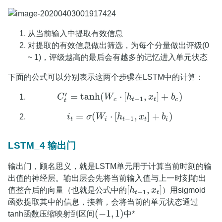
从当前输入中提取有效信息
对提取的有效信息做出筛选，为每个分量做出评级(0
~ 1)，评级越高的最后会有越多的记忆进入单元状态
下面的公式可以分别表示这两个步骤在LSTM中的计算：
′
=
tanh
(
⋅
[
,
]
+
)
C
W
h
x
b
C
t
′
=
tanh
(
W
c
⋅
[
h
t
−
1
,
x
t
]
+
b
c
)
−
1
c
t
t
c
t
=
(
⋅
[
,
]
+
)
i
σ
W
h
x
b
i
t
=
σ
(
W
i
⋅
[
h
t
−
1
,
x
t
]
+
b
i
)
−
1
t
i
t
t
i
LSTM_4 输出门
输出门，顾名思义，就是LSTM单元用于计算当前时刻的输
出值的神经层。输出层会先将当前输入值与上一时刻输出
[
,
]
值整合后的向量（也就是公式中的
h
x
）用sigmoid
[
h
t
−
1
,
x
t
]
−
1
t
t
函数提取其中的信息，接着，会将当前的单元状态通过
(
−
1
,
1
)
tanh函数压缩映射到区间
中*
(
−
1
,
1
)