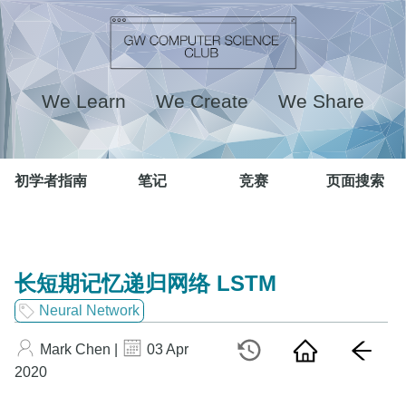
We Learn We Create We Share
初学者指南
笔记
竞赛
页面搜索
长短期记忆递归网络 LSTM
Neural Network
Mark Chen |
03 Apr
2020