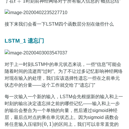
+
1
了在
t
时刻前神经网络对于所有输入信息的“概括总结”
t
+
1
接下来我们会看一下LSTM四个函数层分别在做些什么
LSTM_1 遗忘门
对于上一时刻LSTM中的单元状态来说，一些“信息”可能会
随着时间的流逝而“过时”。为了不让过多记忆影响神经网络
对现在输入的处理，我们应该选择性遗忘一些在之前单元
状态中的分量——这个工作就交给了“遗忘门”
每一次输入一个新的输入，LSTM会先根据新的输入和上一
时刻的输出决定遗忘掉之前的哪些记忆——输入和上一步
的输出会整合为一个单独的向量，然后通过sigmoid神经
层，最后点对点的乘在单元状态上。因为sigmoid 函数会
(
0
,
1
)
将任意输入压缩到
的区间上，我们可以非常直觉的
(
0
,
1
)