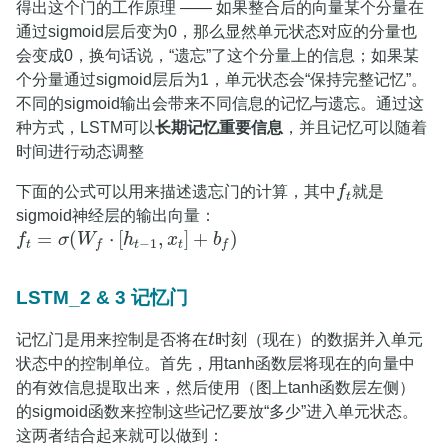
得出这个门的工作原理 —— 如果整合后的向量某个分量在
通过sigmoid层后变为0，那么显然单元状态对应的分量也
会变成0，换句话说，“遗忘”了这个分量上的信息；如果某
个分量通过sigmoid层后为1，单元状态会“保持完整记忆”。
不同的sigmoid输出会带来不同信息的记忆与遗忘。通过这
种方式，LSTM可以
长期记忆重要信息
，并且记忆可以随着
时间进行动态调整
下面的公式可以用来描述遗忘门的计算，其中
f
就是
f
t
t
sigmoid神经层的输出向量：
=
(
⋅
[
,
]
+
)
f
σ
W
h
x
b
f
t
=
σ
(
W
f
⋅
[
h
t
−
1
,
x
t
]
+
b
f
)
−
1
t
t
t
f
f
LSTM_2 & 3 记忆门
记忆门是用来控制是否将在
t
时刻（现在）的数据并入单元
t
状态中的控制单位。首先，用tanh函数层将现在的向量中
的有效信息提取出来，然后使用（图上tanh函数层左侧）
的sigmoid函数来控制这些记忆要放“多少”进入单元状态。
这两者结合起来就可以做到：