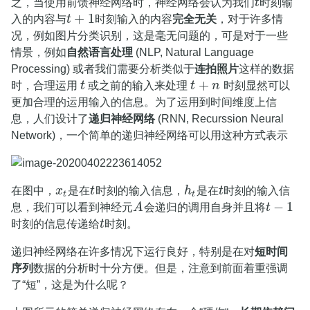
之，当使用前馈神经网络时，神经网络会认为我们
t
时刻输
t
+
1
入的内容与
t
时刻输入的内容
完全无关
，对于许多情
t
+
1
况，例如图片分类识别，这是毫无问题的，可是对于一些
情景，例如
自然语言处理
(NLP, Natural Language
Processing) 或者我们需要分析类似于
连拍照片
这样的数据
+
时，合理运用
t
或之前的输入来处理
t
n
时刻显然可以
t
t
+
n
更加合理的运用输入的信息。为了运用到时间维度上信
息，人们设计了
递归神经网络
(RNN, Recurssion Neural
Network)，一个简单的递归神经网络可以用这种方式表示
在图中，
x
是在
t
时刻的输入信息，
h
是在
t
时刻的输入信
x
t
t
h
t
t
t
t
−
1
息，我们可以看到神经元
A
会递归的调用自身并且将
t
A
t
−
1
时刻的信息传递给
t
时刻。
t
递归神经网络在许多情况下运行良好，特别是在对
短时间
序列
数据的分析时十分方便。但是，注意到前面着重强调
了“短”，这是为什么呢？