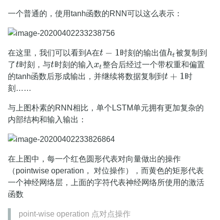
一个普通的，使用tanh函数的RNN可以这么表示：
−
1
在这里，我们可以看到A在
t
时刻的输出值
h
被复制到
t
−
1
h
t
t
了
t
时刻，与
t
时刻的输入
x
整合后经过一个带权重和偏置
t
t
x
t
t
+
1
的tanh函数后形成输出，并继续将数据复制到
t
时
t
+
1
刻……
与上图朴素的RNN相比，单个LSTM单元拥有更加复杂的
内部结构和输入输出：
在上图中，每一个红色圆形代表对向量做出的操作
（pointwise operation， 对位操作），而黄色的矩形代表
一个神经网络层，上面的字符代表神经网络所使用的激活
函数
point-wise operation 点对点操作