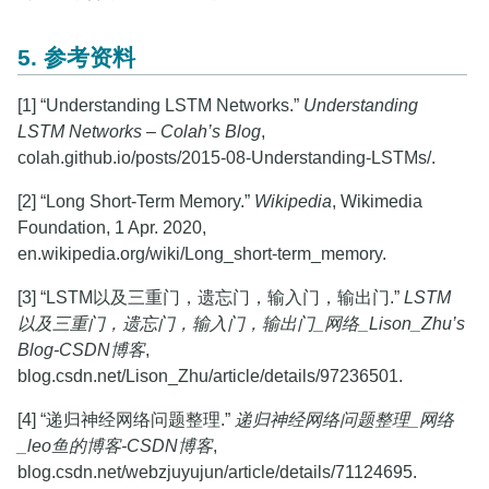
5. 参考资料
[1] “Understanding LSTM Networks.”
Understanding
LSTM Networks – Colah’s Blog
,
colah.github.io/posts/2015-08-Understanding-LSTMs/.
[2] “Long Short-Term Memory.”
Wikipedia
, Wikimedia
Foundation, 1 Apr. 2020,
en.wikipedia.org/wiki/Long_short-term_memory.
[3] “LSTM以及三重门，遗忘门，输入门，输出门.”
LSTM
以及三重门，遗忘门，输入门，输出门_网络_Lison_Zhu’s
Blog-CSDN博客
,
blog.csdn.net/Lison_Zhu/article/details/97236501.
[4] “递归神经网络问题整理.”
递归神经网络问题整理_网络
_leo鱼的博客-CSDN博客
,
blog.csdn.net/webzjuyujun/article/details/71124695.