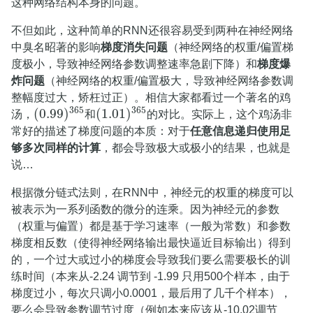
这种网络结构本身的问题。
不但如此，这种简单的RNN还很容易受到两种在神经网络
中臭名昭著的影响
梯度消失问题
（神经网络的权重/偏置梯
度极小，导致神经网络参数调整速率急剧下降）和
梯度爆
炸问题
（神经网络的权重/偏置极大，导致神经网络参数调
整幅度过大，矫枉过正）。相信大家都看过一个著名的鸡
365
365
(
0.99
)
(
1.01
)
汤，
和
的对比。实际上，这个鸡汤非
(
0.99
)
365
(
1.01
)
365
常好的描述了梯度问题的本质：对于
任意信息递归使用足
够多次同样的计算
，都会导致极大或极小的结果，也就是
说…
根据微分链式法则，在RNN中，神经元的权重的梯度可以
被表示为一系列函数的微分的连乘。因为神经元的参数
（权重与偏置）都是基于学习速率（一般为常数）和参数
梯度相反数（使得神经网络输出最快逼近目标输出）得到
的，一个过大或过小的梯度会导致我们要么需要极长的训
练时间（本来从-2.24 调节到 -1.99 只用500个样本，由于
梯度过小，每次只调小0.0001，最后用了几千个样本），
要么会导致参数调节过度（例如本来应该从-10.02调节