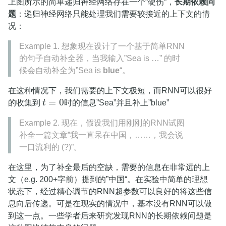
上图所示的简单递归神经网络存在一个“硬伤“，
长期依赖问
题
：递归神经网络只能处理我们需要较接近的上下文的情
况：
Example 1. 想象现在设计了一个基于简单RNN
的句子自动补全器，当我输入”Sea is …” 的时
候会自动补全为”Sea is
blue
“。
在这种情况下，我们需要的上下文极短，而RNN可以很好
=
0
的收集到
t
时的信息”Sea”并且补上”blue”
t
=
0
Example 2. 现在，假设我们用刚刚的RNN试图
补全一篇文章”我一直呆在中国，……，我会说
一口流利的 (?)”。
在这里，为了补全最后的空缺，需要的信息在非常远的上
文（e.g. 200+字前）提到的”中国“。在实验中简单的理想
状态下，经过精心调节的RNN超参数可以良好的将这些信
息向后传递。可是在现实的情况中，基本没有RNN可以做
到这一点。一些学者后来研究发现RNN的长期依赖问题是